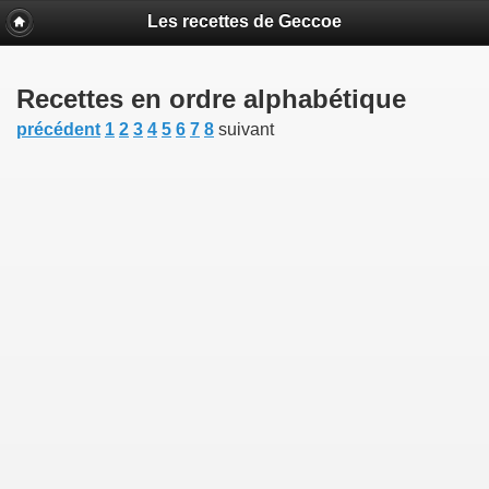
Les recettes de Geccoe
Recettes en ordre alphabétique
précédent
1
2
3
4
5
6
7
8
suivant