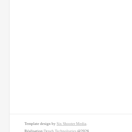
Template design by
Six Shooter Media
.
Réalisation
Deneb Technologies
@2026.