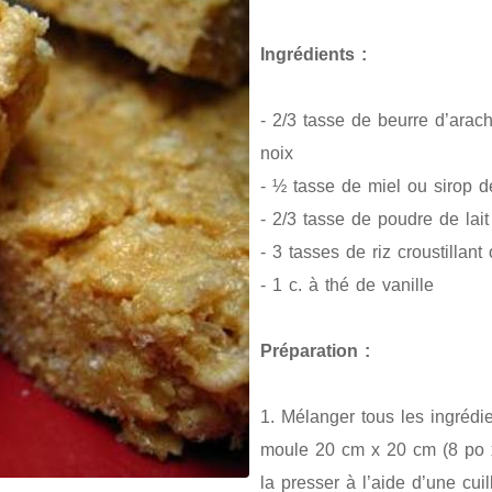
Ingrédients :
- 2/3 tasse de beurre d’arac
noix
- ½ tasse de miel ou sirop de
- 2/3 tasse de poudre de lait
- 3 tasses de riz croustillant
- 1 c. à thé de vanille
Préparation :
1. Mélanger tous les ingrédi
moule 20 cm x 20 cm (8 po x 
la presser à l’aide d’une cui