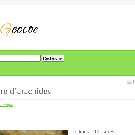
G
eccoe
rre d’arachides
ue-nique
Portions : 12 carrés