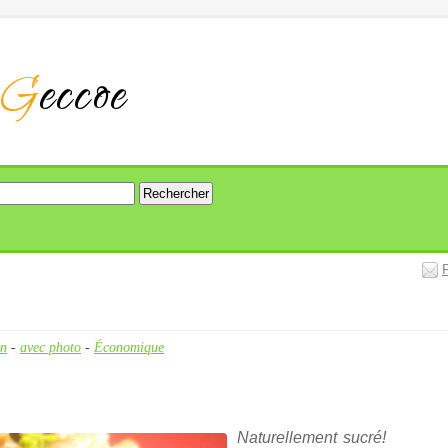
G
eccoe
en
-
avec photo
-
Économique
Naturellement sucré!