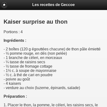
Les recettes de Geccoe
Kaiser surprise au thon
Portions : 4
Ingrédients :
- 2 boîtes (120 g égouttées chacune) de thon pâle émietté
- ½ pomme rouge, en dés (non pelée)
- 1 branche de céleri, en morceaux
- ¼ tasse de raisins secs
- ½ tasse de fromage cottage
- 1½ c. à soupe de mayonnaise
- ½ c. à thé de cari en poudre
- poivre au goût
- 4 kaisers
- verdure au choix (luzerne, épinards, salade)
Préparation :
1. Placer le thon, la pomme, le céleri, les raisins secs, le